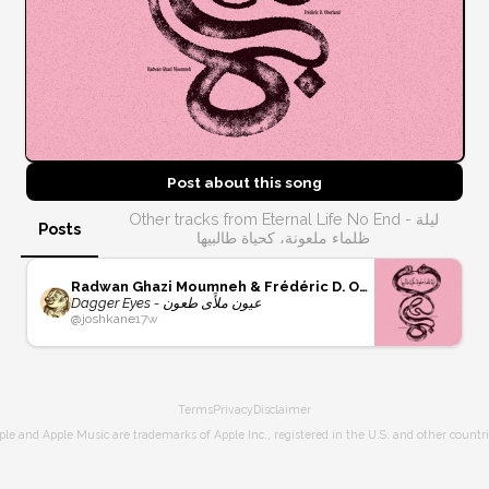
Post about this
song
Other tracks from Eternal Life No End - ليلة
Posts
ظلماء ملعونة، كحياة طالبيها
Radwan Ghazi Moumneh & Frédéric D. Oberland
Dagger Eyes - عيون ملأَى طعون
@
joshkane
17w
Terms
Privacy
Disclaimer
ple and Apple Music are trademarks of Apple Inc., registered in the U.S. and other countri