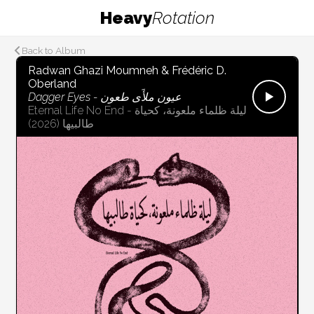
Heavy
Rotation
Back to Album
Radwan Ghazi Moumneh & Frédéric D.
Oberland
Dagger Eyes - عيون ملأَى طعون
Eternal Life No End - ليلة ظلماء ملعونة، كحياة
(2026)
طالبيها